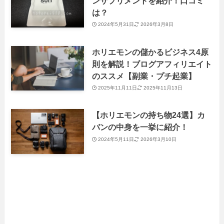
ンサプリメントを紹介！口コミ
は？
2024年5月31日
2026年3月8日
ホリエモンの儲かるビジネス4原
則を解説！ブログアフィリエイト
のススメ【副業・プチ起業】
2025年11月11日
2025年11月13日
【ホリエモンの持ち物24選】カ
バンの中身を一挙に紹介！
2024年5月11日
2026年3月10日