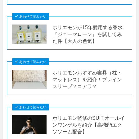
あわせて読みたい
ホリエモンが15年愛用する香水
『ジョーマローン』を試してみ
た件【大人の色気】
あわせて読みたい
ホリエモンおすすめ寝具（枕・
マットレス）を紹介！ブレイン
スリープ？コアラ？
あわせて読みたい
ホリエモン監修のSUIT オールイ
ンワンゲルを紹介【高機能エク
ソソーム配合】