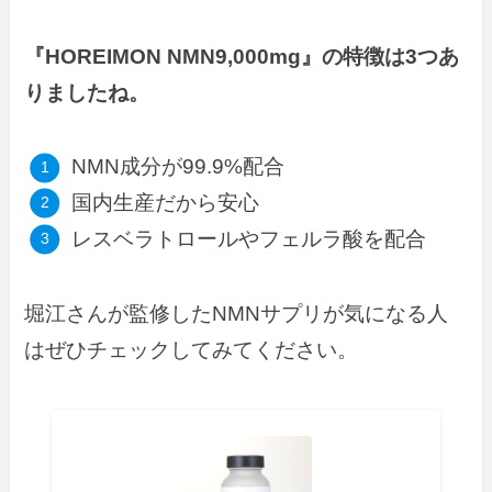
『HOREIMON NMN9,000mg』の特徴は3つあ
りましたね。
NMN成分が99.9%配合
国内生産だから安心
レスベラトロールやフェルラ酸を配合
堀江さんが監修したNMNサプリが気になる人
はぜひチェックしてみてください。