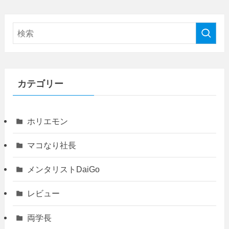
カテゴリー
ホリエモン
マコなり社長
メンタリストDaiGo
レビュー
両学長