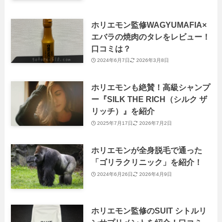
ホリエモン監修WAGYUMAFIA×
エバラの焼肉のタレをレビュー！
口コミは？
2024年6月7日
2026年3月8日
ホリエモンも絶賛！高級シャンプ
ー『SILK THE RICH（シルク ザ
リッチ）』を紹介
2025年7月17日
2026年7月2日
ホリエモンが全身脱毛で通った
「ゴリラクリニック」を紹介！
2024年6月26日
2026年4月9日
ホリエモン監修のSUIT シトルリ