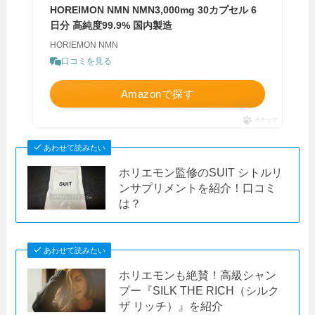
HOREIMON NMN NMN3,000mg 30カプセル 6
日分 高純度99.9% 国内製造
HORIEMON NMN
口コミを見る
Amazonで探す
ポチップ
あわせて読みたい
ホリエモン監修のSUIT シトルリ
ンサプリメントを紹介！口コミ
は？
あわせて読みたい
ホリエモンも絶賛！高級シャン
プー『SILK THE RICH（シルク
ザ リッチ）』を紹介