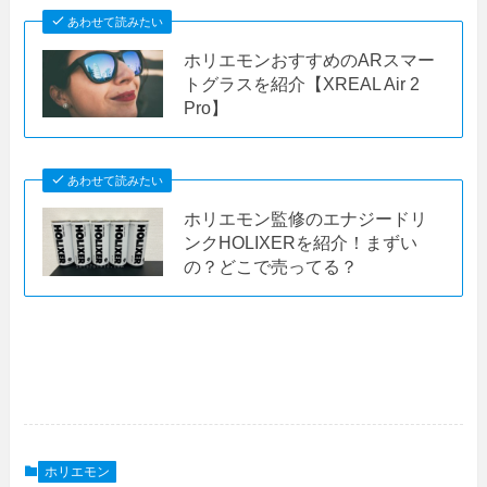
あわせて読みたい
ホリエモンおすすめのARスマー
トグラスを紹介【XREAL Air 2
Pro】
あわせて読みたい
ホリエモン監修のエナジードリ
ンクHOLIXERを紹介！まずい
の？どこで売ってる？
ホリエモン