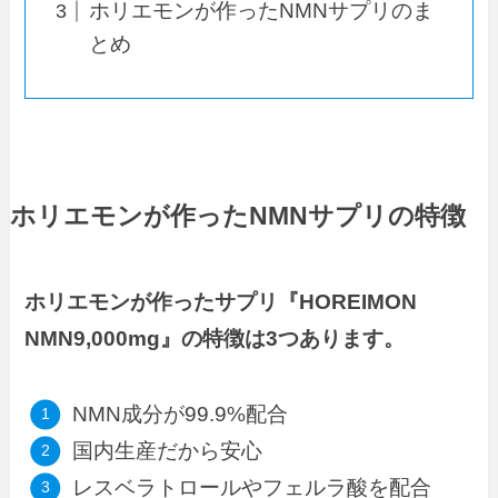
ホリエモンが作ったNMNサプリのま
とめ
ホリエモンが作ったNMNサプリ
の特徴
ホリエモンが作ったサプリ『HOREIMON
NMN9,000mg』の特徴は3つあります。
NMN成分が99.9%配合
国内生産だから安心
レスベラトロールやフェルラ酸を配合