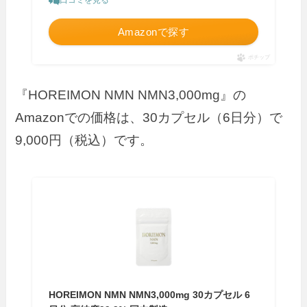
口コミを見る
Amazonで探す
ポチップ
『HOREIMON NMN NMN3,000mg』の
Amazonでの価格は、30カプセル（6日分）で
9,000円（税込）です。
HOREIMON NMN NMN3,000mg 30カプセル 6